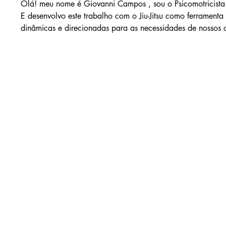
Olá! meu nome é Giovanni Campos , sou o Psicomotricista d
E desenvolvo este trabalho com o Jiu-Jitsu como ferramenta 
dinâmicas e direcionadas para as necessidades de nossos c
com o tempo maturacional de cada individuo,  respeitando 
e também é oriunda de uma aplicação inclusiva, totalmente
acolhedora e técnica. Recebemos pessoas com todos os tipo
Afinal o que é o Jiu-Jitsu?

É uma ciência que estuda amplamente a biomecânica e tra
marcial, porem tem se revelado cada vez mais como um e
fértil para a pesquisa científica. A junção entre a tradiçã
moderna da ciência tem aberto novas perspectivas para en
trás dos benefícios dessa arte marcial para a saúde e o bem
autopreservação e autoafirmação. Além do condicionamento f
associado a uma série de benefícios para a saúde mental,
da autoestima, melhora das habilidades sociais, controle em