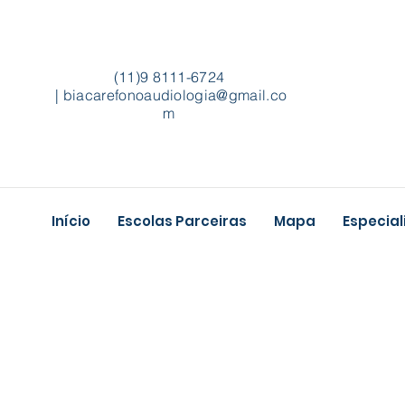
(11)9 8111-6724
|
biacarefonoaudiologia@gmail.co
m
Início
Escolas Parceiras
Mapa
Especia