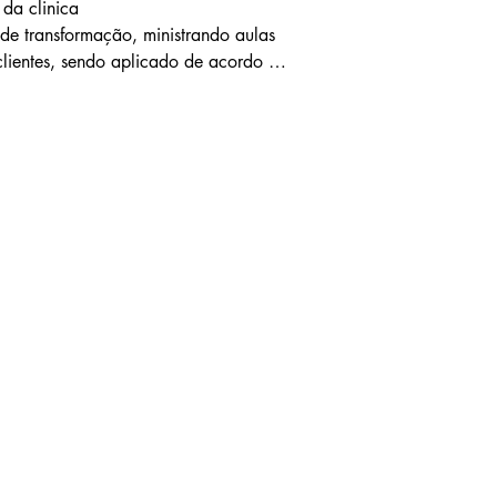
a clinica  

de transformação, ministrando aulas 
lientes, sendo aplicado de acordo 
todas as etapas de cada faixa etária 
 aberto a atender de forma 
s de diagnósticos. 

dicionalmente aplicado como arte 
sporte educacional. Com um campo 
o milenar e a metodologia educacional 
tendermos melhor os mecanismos por 
-estar, que incluem a 
ísico, o Jiu-Jitsu tem sido 
 como redução do estresse, aumento 
ocional e seguir instruções.